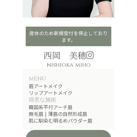
産休のため新規受付を停止しており
ます。
西岡 美穂
nishioka miho
MENU
眉アートメイク
リップアートメイク
得意な施術
韓国系平行アーチ眉
無毛眉 | 薄眉の自然形成眉
肌に馴染む明るめパウダー眉