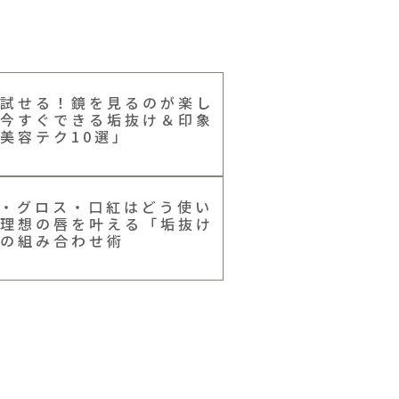
試せる！鏡を見るのが楽し
今すぐできる垢抜け＆印象
美容テク10選」
・グロス・口紅はどう使い
理想の唇を叶える「垢抜け
の組み合わせ術