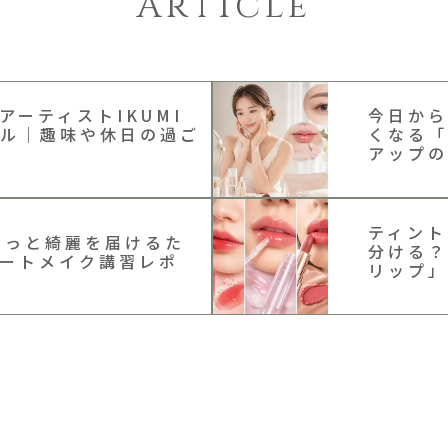
Article
アーティストIKUMI
今日から
ル｜趣味や休日の過ご
くなる「
アップの
ティント
】もっと綺麗を届けるた
分ける？
ートメイク講習レポ
リップ」