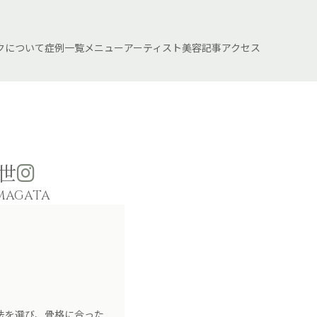
クについて
症例一覧
メニュー
アーティスト
美容記事
アクセス
世
MAGATA
法を選び、骨格に合った