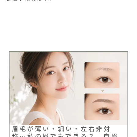
眉毛が薄い・細い・左右非対
称…私の眉でもできる？｜自眉