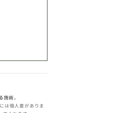
る施術
。
方には個人差がありま