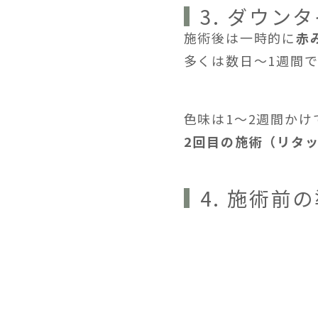
3. ダウン
施術後は一時的に
赤
多くは数日〜1週間
色味は1〜2週間か
2回目の施術（リタ
4. 施術前