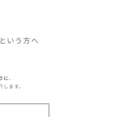
という方へ
うに
、
介します。