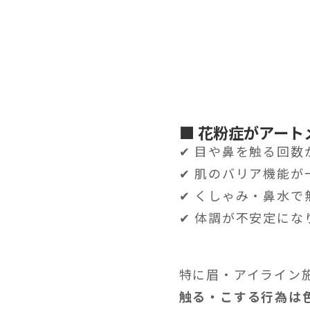
■ 花粉症がアー
✔ 目や鼻を触る回数
✔ 肌のバリア機能
✔ くしゃみ・鼻水で
✔ 体調が不安定にな
特に眉・アイライン
触る・こする行為は