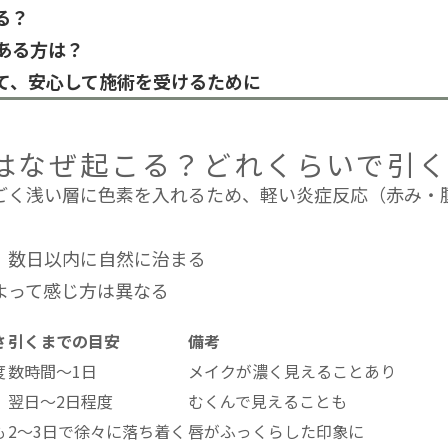
る？
ある方は？
て、安心して施術を受けるために
はなぜ起こる？どれくらいで引
ごく浅い層に色素を入れるため、軽い炎症反応（赤み・
、数日以内に自然に治まる
よって感じ方は異なる
さ
引くまでの目安
備考
度
数時間〜1日
メイクが濃く見えることあり
翌日〜2日程度
むくんで見えることも
も
2〜3日で徐々に落ち着く
唇がふっくらした印象に