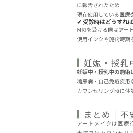
に報告されたため
現在使用している
医療
✔︎ 受診時はどうすれ
MRIを受ける際は
アー
使用インクや施術時期
妊娠・授乳
妊娠中・授乳中の施術
糖尿病・自己免疫疾患
カウンセリング時に体
まとめ｜不
アートメイクは医療
当院ではカウンセリ