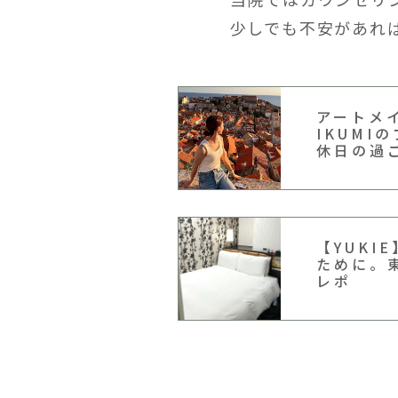
少しでも不安があれ
アートメ
IKUMI
休日の過
【YUKI
ために。
レポ