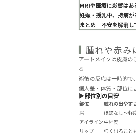
MRIや医療に影響はあ
妊娠・授乳中、持病が
まとめ｜不安を解消し
腫れや赤み
アートメイクは皮膚の
る
術後の反応は一時的で
個人差・体質・部位に
▶︎部位別の目安
部位
腫れの出やす
眉
ほぼなし〜軽
アイライン
中程度
リップ
強く出ること