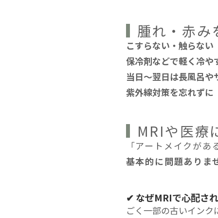
腫れ・赤み
こすらない・触らない
保冷剤などで軽く冷や
当日〜翌日は長風呂や
紫外線対策を忘れずに
MRIや医
「アートメイクがあ
基本的に問題ありま
✔︎ なぜMRIで心配さ
ごく一部の古いインク