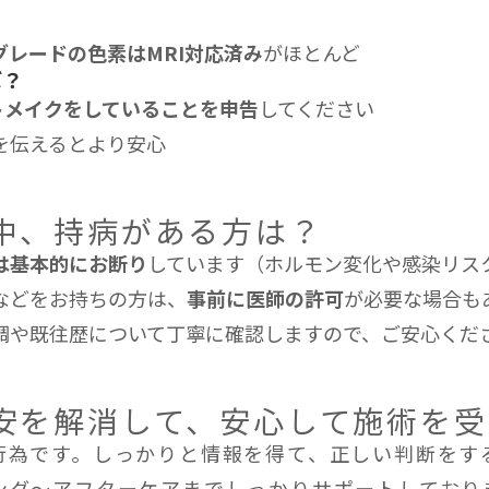
グレードの色素はMRI対応済み
がほとんど
ば？
トメイクをしていることを申告
してください
を伝えるとより安心
中、持病がある方は？
は基本的にお断り
しています（ホルモン変化や感染リス
などをお持ちの方は、
事前に医師の許可
が必要な場合も
調や既往歴について丁寧に確認しますので、ご安心くだ
安を解消して、安心して施術を受
行為です。しっかりと情報を得て、正しい判断をす
ング〜アフターケアまでしっかりサポートしており