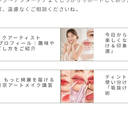
ば、遠慮なくご相談くださいね。
今日から
イクアーティスト
楽しくな
のプロフィール｜趣味や
け＆印象
ごし方をご紹介
選」
ティント
E】もっと綺麗を届ける
使い分け
東京アートメイク講習
「垢抜け
術