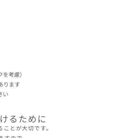
クを考慮）
あります
さい
けるために
ることが大切です。
ますので、