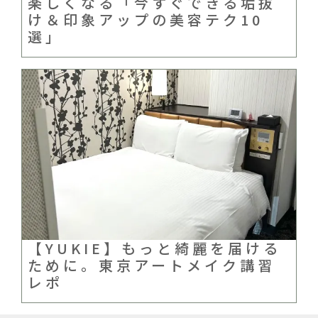
楽しくなる「今すぐできる垢抜
け＆印象アップの美容テク10
選」
【YUKIE】もっと綺麗を届ける
ために。東京アートメイク講習
レポ